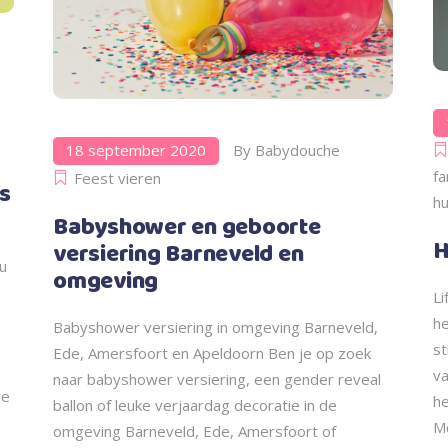
,
18 september 2020
By
Babydouche
fa
Feest vieren
s
hu
Babyshower en geboorte
H
versiering Barneveld en
au
omgeving
Li
he
Babyshower versiering in omgeving Barneveld,
st
Ede, Amersfoort en Apeldoorn Ben je op zoek
v
naar babyshower versiering, een gender reveal
we
he
ballon of leuke verjaardag decoratie in de
Mo
omgeving Barneveld, Ede, Amersfoort of