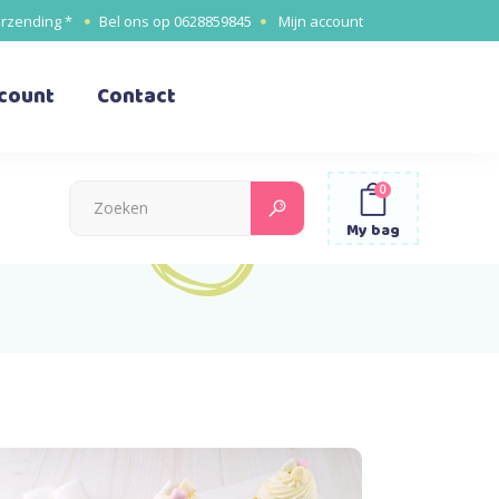
erzending *
Bel ons op
0628859845
Mijn account
ccount
Contact
0
Search
for:
My bag