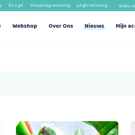
oy
It’s a girl
Verjaardag versiering
Jungle versiering
Gratis v
e
Webshop
Over Ons
Nieuws
Mijn a