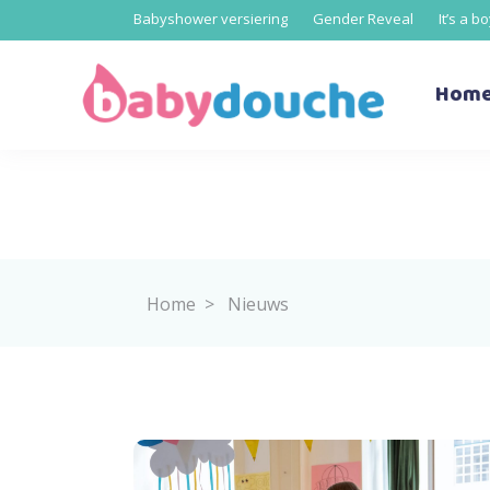
Babyshower versiering
Gender Reveal
It’s a b
Hom
Home
>
Nieuws