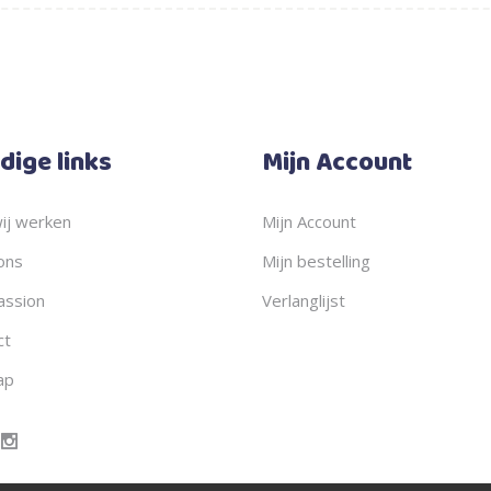
dige links
Mijn Account
ij werken
Mijn Account
ons
Mijn bestelling
ssion
Verlanglijst
ct
ap