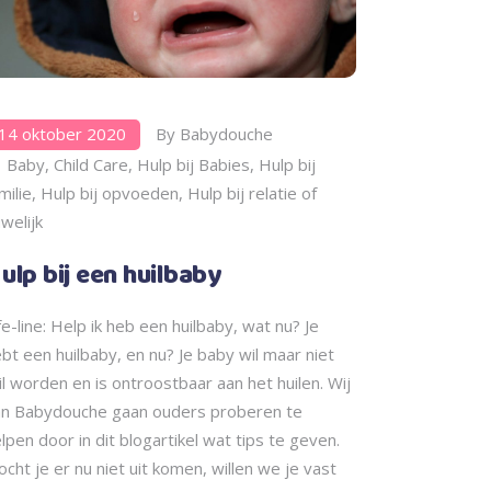
14 oktober 2020
By
Babydouche
Baby
,
Child Care
,
Hulp bij Babies
,
Hulp bij
milie
,
Hulp bij opvoeden
,
Hulp bij relatie of
welijk
ulp bij een huilbaby
fe-line: Help ik heb een huilbaby, wat nu? Je
bt een huilbaby, en nu? Je baby wil maar niet
il worden en is ontroostbaar aan het huilen. Wij
an Babydouche gaan ouders proberen te
lpen door in dit blogartikel wat tips te geven.
cht je er nu niet uit komen, willen we je vast