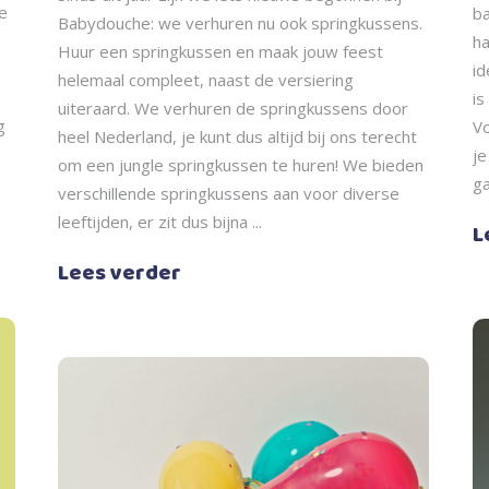
e
ba
Babydouche: we verhuren nu ook springkussens.
ha
Huur een springkussen en maak jouw feest
id
helemaal compleet, naast de versiering
is
uiteraard. We verhuren de springkussens door
g
Vo
heel Nederland, je kunt dus altijd bij ons terecht
je
om een jungle springkussen te huren! We bieden
ga
verschillende springkussens aan voor diverse
leeftijden, er zit dus bijna
L
Lees verder