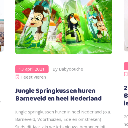
13 april 2021
By
Babydouche
Feest vieren
2
Jungle Springkussen huren
B
Barneveld en heel Nederland
i
r
Jungle springkussen huren in heel Nederland (o.a.
2
Barneveld, Voorthuizen, Ede en omstreken)
ho
Sinds dit jaar zijn we iets nieuws begonnen bij