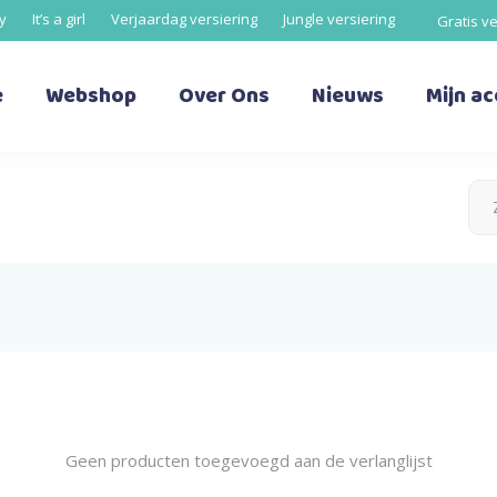
oy
It’s a girl
Verjaardag versiering
Jungle versiering
Gratis v
e
Webshop
Over Ons
Nieuws
Mijn a
Geen producten toegevoegd aan de verlanglijst