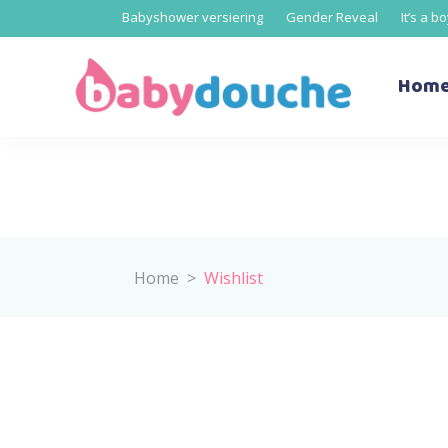
Babyshower versiering
Gender Reveal
It’s a b
Hom
Home
>
Wishlist