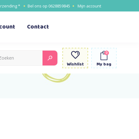
erzending *
Bel ons op
0628859845
Mijn account
ccount
Contact
0
Search
for:
Wishlist
My bag