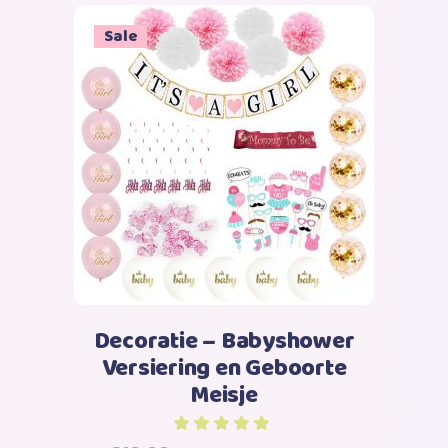
was:
is:
Sale
€31,99.
€17,99.
Toevoegen aan winkelwagen
Decoratie – Babyshower
Versiering en Geboorte
Meisje