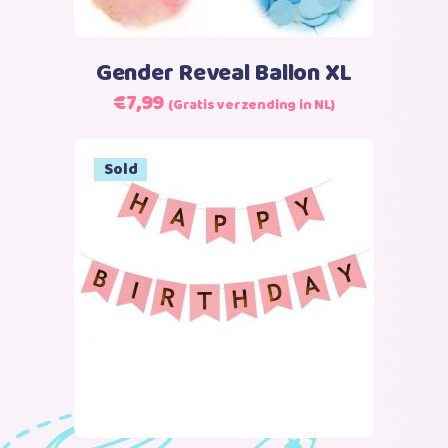
Gender Reveal Ballon XL
Oorspronkelijke
Huidige
€
7,99
(Gratis verzending in NL)
prijs
prijs
was:
is:
Sale
Sold
€9,99.
€7,99.
Lees verder