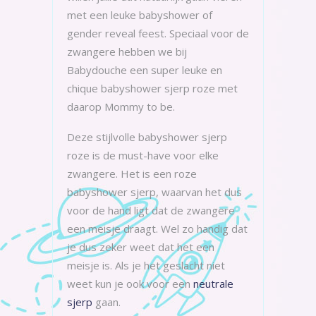
met een leuke babyshower of
gender reveal feest. Speciaal voor de
zwangere hebben we bij
Babydouche een super leuke en
chique babyshower sjerp roze met
daarop Mommy to be.
Deze stijlvolle babyshower sjerp
roze is de must-have voor elke
zwangere. Het is een roze
babyshower sjerp, waarvan het dus
voor de hand ligt dat de zwangere
een meisje draagt. Wel zo handig dat
je dus zeker weet dat het een
meisje is. Als je het geslacht niet
weet kun je ook voor een
neutrale
sjerp
gaan.