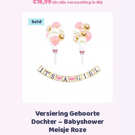
Oorspronkelijke
Huidige
€
18,99
(Gratis verzending in NL)
prijs
prijs
was:
is:
Sale
Sold
€23,99.
€18,99.
Lees verder
Versiering Geboorte
Dochter – Babyshower
Meisje Roze