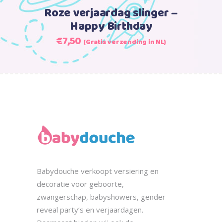
Roze verjaardag slinger –
Happy Birthday
Oorspronkelijke
Huidige
€
7,50
(Gratis verzending in NL)
prijs
prijs
was:
is:
€9,99.
€7,50.
Babydouche
verkoopt
versiering en
decoratie voor geboorte,
zwangerschap, babyshowers, gender
reveal party’s en verjaardagen.