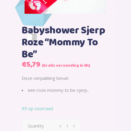
Babyshower Sjerp
Roze “Mommy To
Be”
Oorspronkelijke
Huidige
€
5,79
(Gratis verzending in NL)
prijs
prijs
was:
is:
Deze verpakking bevat:
€7,99.
€5,79.
een roze mommy to be sjerp..
95 op voorraad
Quantity