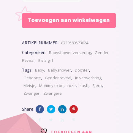
Toevoegen aan winkelwagen
ARTIKELNUMMER:
8720589573024
Categorieën:
,
Babyshower versiering
Gender
,
Reveal
It's a girl
Tags:
,
,
,
Baby
Babyshower
Dochter
,
,
,
Geboorte
Gender reveal
In verwachting
,
,
,
,
,
Meisje
Mommy to be
roze
sash
Sjerp
,
Zwanger
Zwangere
Share:
TOEVOEGEN AAN