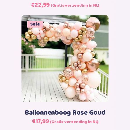
Oorspronkelijke
Huidige
€
22,99
(Gratis verzending in NL)
prijs
prijs
was:
is:
Sale
€25,99.
€22,99.
Toevoegen aan winkelwagen
Ballonnenboog Rose Goud
Oorspronkelijke
Huidige
€
17,99
(Gratis verzending in NL)
prijs
prijs