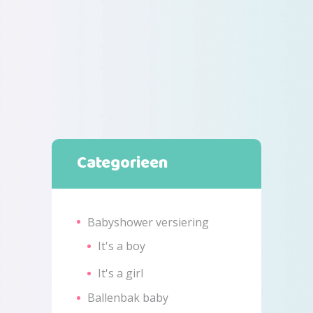
was:
is:
€7,99.
€5,79.
Categorieen
Babyshower versiering
It's a boy
It's a girl
Ballenbak baby