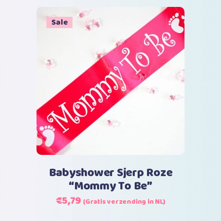
was:
is:
€7,99.
€5,79.
Sale
Toevoegen aan winkelwagen
Babyshower Sjerp Roze
“Mommy To Be”
Oorspronkelijke
Huidige
€
5,79
(Gratis verzending in NL)
prijs
prijs