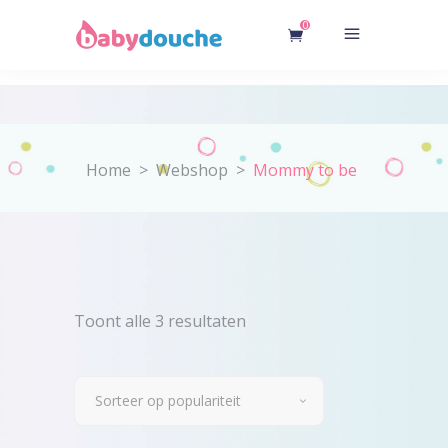
0
Home
>
Webshop
>
Mommy to be
Gesorteerd
Toont alle 3 resultaten
op
Sorteer op populariteit
populariteit