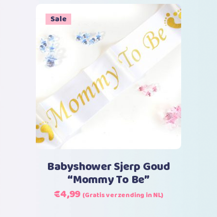
Sale
Toevoegen aan winkelwagen
Babyshower Sjerp Goud
“Mommy To Be”
Oorspronkelijke
Huidige
€
4,99
(Gratis verzending in NL)
prijs
prijs