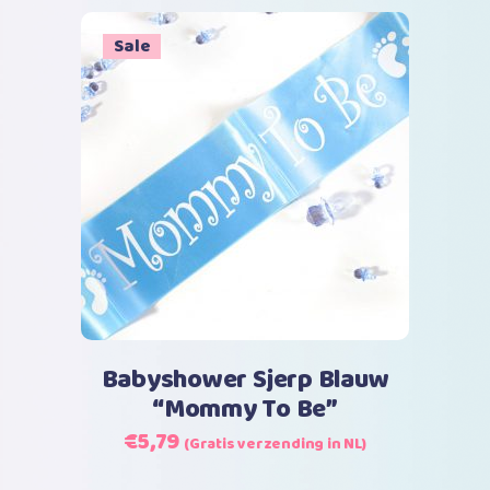
was:
is:
€7,99.
€4,99.
Sale
Toevoegen aan winkelwagen
Babyshower Sjerp Blauw
“Mommy To Be”
Oorspronkelijke
Huidige
€
5,79
(Gratis verzending in NL)
prijs
prijs