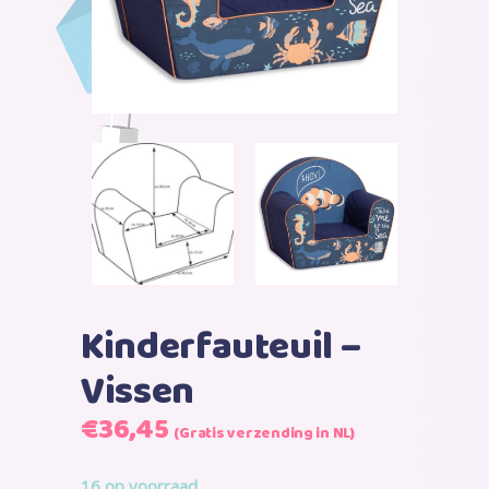
Kinderfauteuil –
Vissen
Oorspronkelijke
Huidige
€
36,45
(Gratis verzending in NL)
prijs
prijs
was:
is:
16 op voorraad