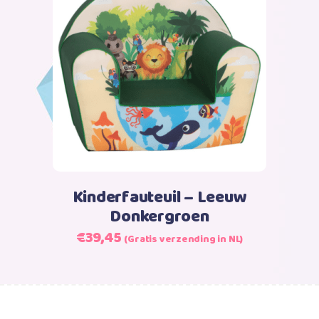
Lees verder
Kinderfauteuil – Leeuw
Donkergroen
Oorspronkelijke
Huidige
€
39,45
(Gratis verzending in NL)
prijs
prijs
was:
is:
€39,45.
€39,45.