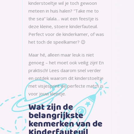
kinderstoeltje wil je toch gewoon
meteen in huis halen? “Take me to
the sea” lalala… wat een feestje is
deze kleine, stoere kinderfauteuil.
Perfect voor de kinderkamer, of was
het toch de speelkamer? 😉
Maar hé, alleen maar leuk is niet
genoeg – het moet ook veilig zijn! En
praktisch! Lees daarom snel verder
en ontdek waarom dit kinderstoeltje
met visjesprint de perfecte match is
voor jouw kleintje.
Wat zijn de
belangrijkste
kenmerken van de
Kinderfauteuil