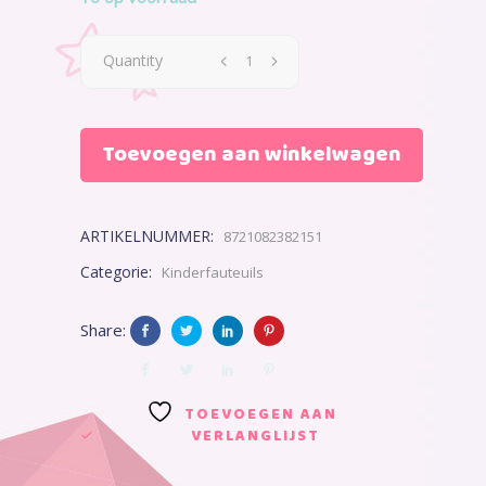
€36,45.
€36,45.
Quantity
Toevoegen aan winkelwagen
ARTIKELNUMMER:
8721082382151
Categorie:
Kinderfauteuils
Share:
TOEVOEGEN AAN
VERLANGLIJST