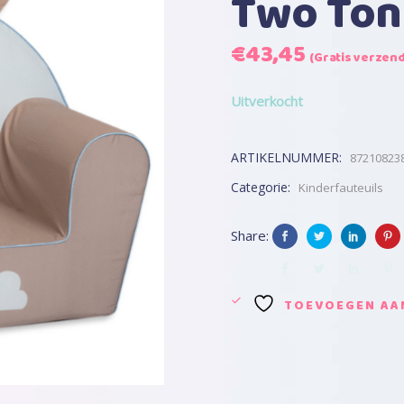
Two Ton
Oorspronkelijke
Huidige
€
43,45
(Gratis verzend
prijs
prijs
was:
is:
Uitverkocht
€43,45.
€43,45.
ARTIKELNUMMER:
87210823
Categorie:
Kinderfauteuils
Share:
TOEVOEGEN AAN