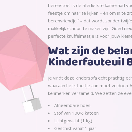
berenstoel is de allerliefste kameraad voo
feestje om naar te kijken – én om in te zi
berenvriendje!
”
– dat wordt zonder twijfel
makkelijk schoon te maken zijn. Goed nie
perfecte knuffelmaatje is voor jouw klei
Wat zijn de bel
Kinderfauteuil 
Je vindt deze kindersofa echt prachtig ec
waaraan het stoeltje aan moet voldoen. W
kenmerken verzameld. We zetten ze even op
Afneembare hoes
Stof van 100% katoen
Lichtgewicht (1 kg)
Geschikt vanaf 1 jaar