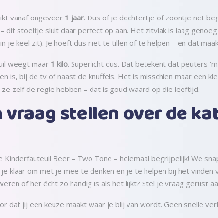
chikt vanaf ongeveer
1 jaar
. Dus of je dochtertje of zoontje net begi
dit stoeltje sluit daar perfect op aan. Het zitvlak is laag genoeg
 in je keel zit). Je hoeft dus niet te tillen of te helpen – en dat maa
euil weegt maar
1 kilo
. Superlicht dus. Dat betekent dat peuters ‘m
uken is, bij de tv of naast de knuffels. Het is misschien maar een kl
 ze zelf de regie hebben – dat is goud waard op die leeftijd.
n vraag stellen over de k
 Kinderfauteuil Beer – Two Tone – helemaal begrijpelijk! We sna
e klaar om met je mee te denken en je te helpen bij het vinden van
eten of het écht zo handig is als het lijkt? Stel je vraag gerust a
 dat jij een keuze maakt waar je blij van wordt. Geen snelle verk