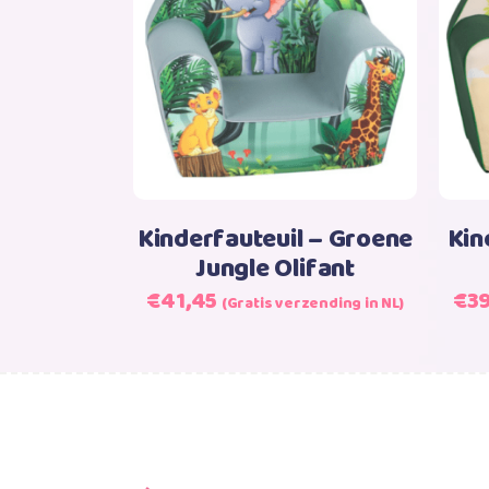
Lees verder
Kinderfauteuil – Groene
Kin
Jungle Olifant
Oorspronkelijke
Huidige
Oor
€
41,45
€
3
(Gratis verzending in NL)
prijs
prijs
prij
was:
is:
was
€41,45.
€41,45.
€39