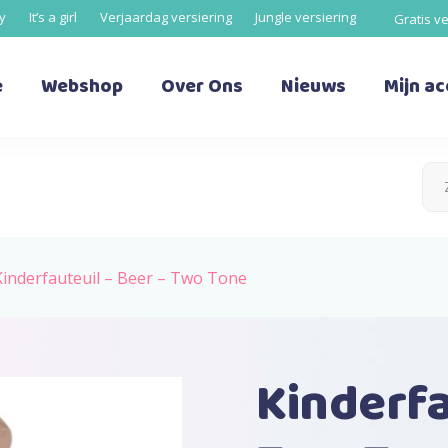
oy
It’s a girl
Verjaardag versiering
Jungle versiering
Gratis v
e
Webshop
Over Ons
Nieuws
Mijn a
Kinderfauteuil – Beer – Two Tone
Kinderfa