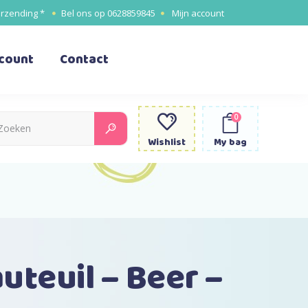
erzending *
Bel ons op
0628859845
Mijn account
ccount
Contact
0
Search
for:
Wishlist
My bag
uteuil – Beer –