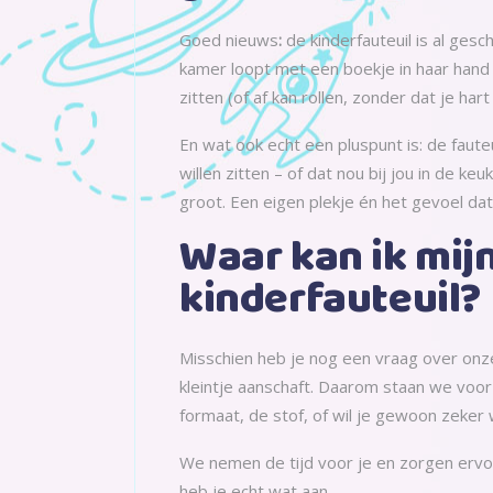
Goed nieuws
:
de kinderfauteuil is al ges
kamer loopt met een boekje in haar hand – 
zitten (of af kan rollen, zonder dat je hart
En wat ook echt een pluspunt is: de faut
willen zitten – of dat nou bij jou in de ke
groot. Een eigen plekje én het gevoel dat
Waar kan ik mij
kinderfauteuil?
Misschien heb je nog een vraag over onze
kleintje aanschaft. Daarom staan we voor j
formaat, de stof, of wil je gewoon zeker w
We nemen de tijd voor je en zorgen ervoor
heb je echt wat aan.