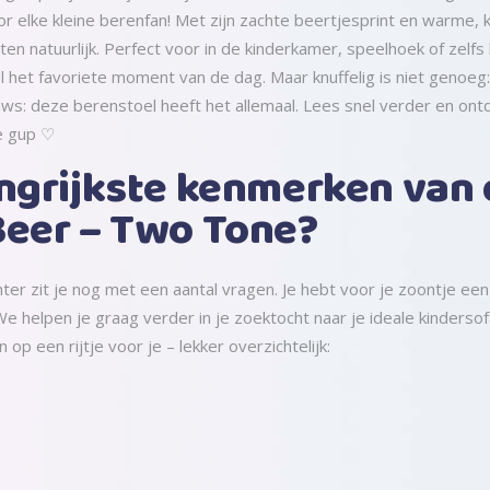
r elke kleine berenfan! Met zijn zachte beertjesprint en warme, kn
tten natuurlijk. Perfect voor in de kinderkamer, speelhoek of zelfs
 het favoriete moment van de dag. Maar knuffelig is niet genoeg: h
uws: deze berenstoel heeft het allemaal. Lees snel verder en on
ne gup ♡
angrijkste kenmerken van
Beer – Two Tone?
hter zit je nog met een aantal vragen. Je hebt voor je zoontje een
e helpen je graag verder in je zoektocht naar je ideale kinderso
 een rijtje voor je – lekker overzichtelijk: