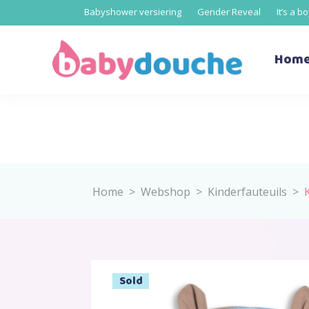
Babyshower versiering
Gender Reveal
It’s a b
Hom
Home
>
Webshop
>
Kinderfauteuils
>
Sold