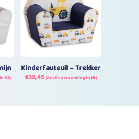
nkelwagen
Lees verder
nijn
Kinderfauteuil – Trekker
Oorspronkelijke
Huidige
€
39,45
in NL)
(Gratis verzending in NL)
prijs
prijs
was:
is:
€39,45.
€39,45.