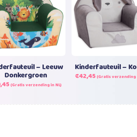
Lees verder
Toevoegen aan wi
derfauteuil – Leeuw
Kinderfauteuil – Ko
Donkergroen
Oorspronkelijke
Huidige
€
42,45
(Gratis verzending 
prijs
prijs
spronkelijke
Huidige
9,45
(Gratis verzending in NL)
was:
is:
s
prijs
€42,45.
€42,45.
:
is:
,45.
€39,45.