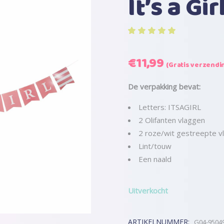
It’s a Gir
op 5 gebaseerd op
Oorspronkelijke
Huidige
€
11,99
(Gratis verzendin
prijs
prijs
was:
is:
De verpakking bevat:
€13,99.
€11,99.
Letters: ITSAGIRL
2 Olifanten vlaggen
2 roze/wit gestreepte v
Lint/touw
Een naald
Uitverkocht
ARTIKELNUMMER:
G04-9504