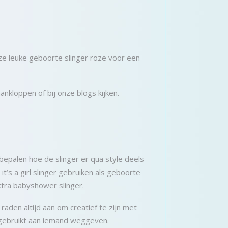
eze leuke geboorte slinger roze voor een
ankloppen of bij onze blogs kijken.
j bepalen hoe de slinger er qua style deels
t’s a girl slinger gebruiken als geboorte
xtra babyshower slinger.
aden altijd aan om creatief te zijn met
r gebruikt aan iemand weggeven.