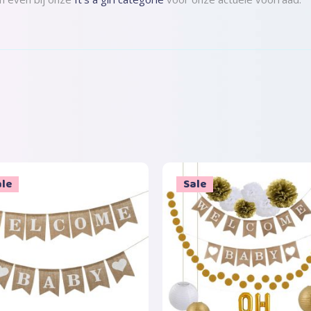
ale
Sale
Toevoegen aan winkelwagen
Toevoegen aan wi