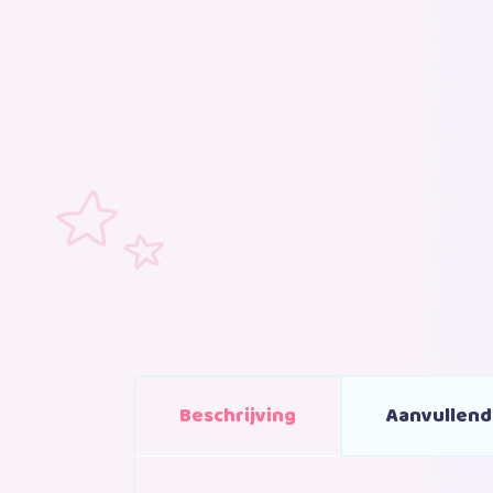
Beschrijving
Aanvullend