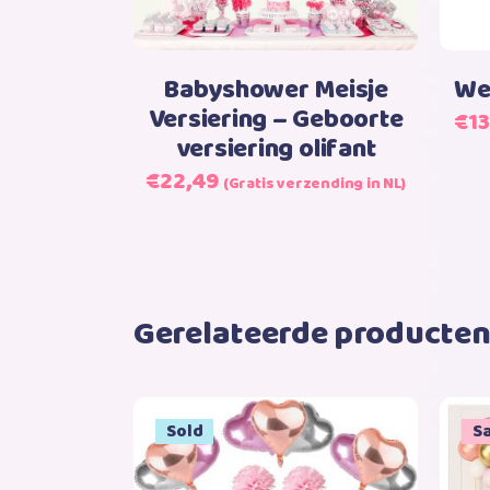
Babyshower Meisje
We
Versiering – Geboorte
Oor
€
1
versiering olifant
prij
was
Oorspronkelijke
Huidige
€
22,49
(Gratis verzending in NL)
€14
prijs
prijs
was:
is:
€26,99.
€22,49.
Gerelateerde producte
Sale
Sold
S