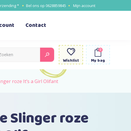
erzending *
Bel ons op
0628859845
Mijn account
ccount
Contact
0
Search
for:
Wishlist
My bag
nger roze It’s a Girl Olifant
 Slinger roze