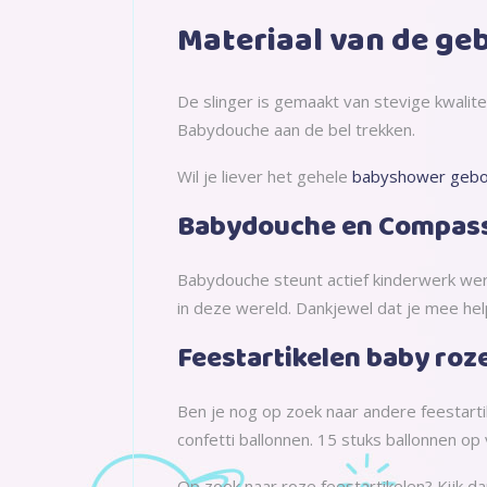
Materiaal van de ge
De slinger is gemaakt van stevige kwalitei
Babydouche aan de bel trekken.
Wil je liever het gehele
babyshower gebo
Babydouche en Compas
Babydouche steunt actief kinderwerk were
in deze wereld. Dankjewel dat je mee he
Feestartikelen baby roz
Ben je nog op zoek naar andere feestarti
confetti ballonnen. 15 stuks ballonnen op
Op zoek naar roze feestartikelen? Kijk d