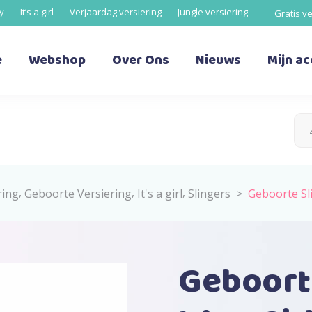
oy
It’s a girl
Verjaardag versiering
Jungle versiering
Gratis v
e
Webshop
Over Ons
Nieuws
Mijn a
,
,
,
ring
Geboorte Versiering
It's a girl
Slingers
>
Geboorte Sli
Geboorte