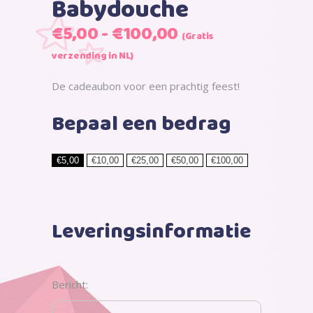
Babydouche
Prijsklasse:
€
5,00
-
€
100,00
(Gratis
€5,00
verzending in NL)
tot
€100,00
De cadeaubon voor een prachtig feest!
Bepaal een bedrag
€
5,00
€
10,00
€
25,00
€
50,00
€
100,00
Leveringsinformatie
Bericht: