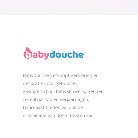
prijs
prijs
was:
is:
€7,99.
€4,99.
Babydouche
verkoopt
versiering en
decoratie voor geboorte,
zwangerschap, babyshowers, gender
reveal party’s en verjaardagen.
Daarnaast bieden wij ook de
organisatie
van deze feesten aan.