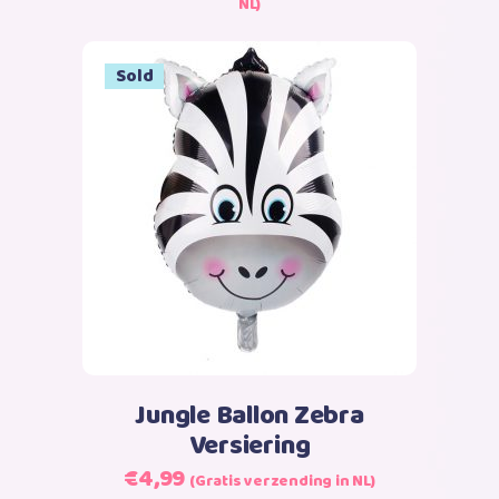
€18,75
NL)
productpagina
tot
€31,99
Sale
Sold
Lees verder
Jungle Ballon Zebra
Versiering
Oorspronkelijke
Huidige
€
4,99
(Gratis verzending in NL)