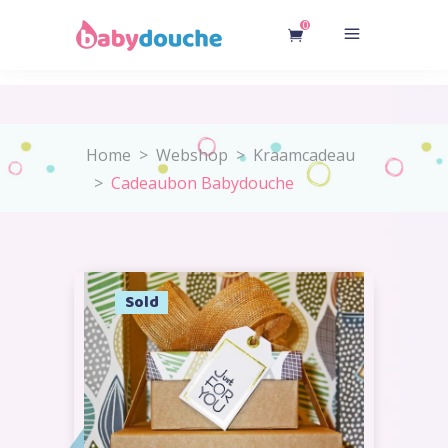
0
Home
>
Webshop
>
Kraamcadeau
>
Cadeaubon Babydouche
Sold