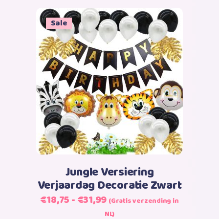
Sale
Dit
Opties selecteren
product
heeft
meerdere
variaties.
Deze
optie
kan
Jungle Versiering
gekozen
Verjaardag Decoratie Zwart
worden
Prijsklasse:
€
18,75
-
€
31,99
(Gratis verzending in
op
€18,75
NL)
de