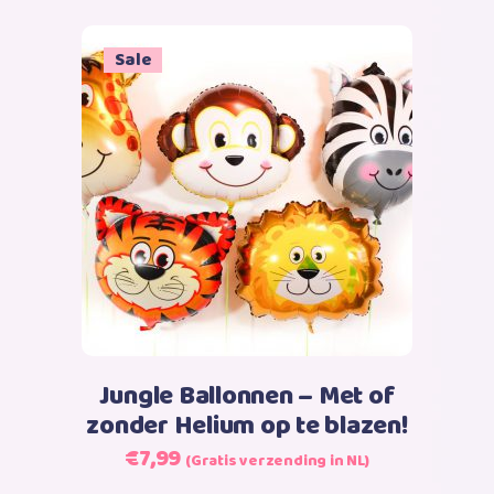
tot
productpagina
€31,99
Sale
Toevoegen aan winkelwagen
Jungle Ballonnen – Met of
zonder Helium op te blazen!
Oorspronkelijke
Huidige
€
7,99
(Gratis verzending in NL)
prijs
prijs