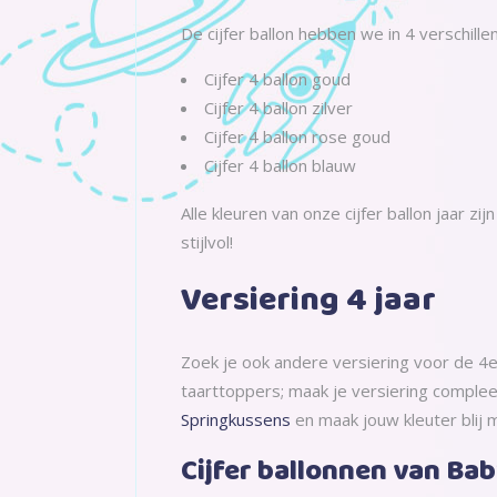
De cijfer ballon hebben we in 4 verschill
Cijfer 4 ballon goud
Cijfer 4 ballon zilver
Cijfer 4 ballon rose goud
Cijfer 4 ballon blauw
Alle kleuren van onze cijfer ballon jaar 
stijlvol!
Versiering 4 jaar
Zoek je ook andere versiering voor de 4e
taarttoppers; maak je versiering compleet
Springkussens
en maak jouw kleuter blij 
Cijfer ballonnen van B