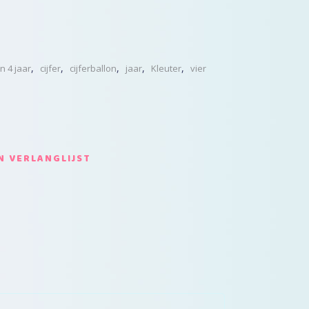
,
,
,
,
,
n 4 jaar
cijfer
cijferballon
jaar
Kleuter
vier
 VERLANGLIJST