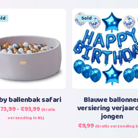
ale
old
Sale
Sold
Dit
Opties selecteren
Lees verder
product
heeft
meerdere
variaties.
Deze
optie
by ballenbak safari
Blauwe ballonne
kan
versiering verjaar
Prijsklasse:
€
73,99
-
€
93,99
gekozen
(Gratis
jongen
€73,99
worden
verzending in NL)
tot
Oorspronkelijke
Huidige
€
9,99
op
(Gratis verzending i
€93,99
prijs
prijs
de