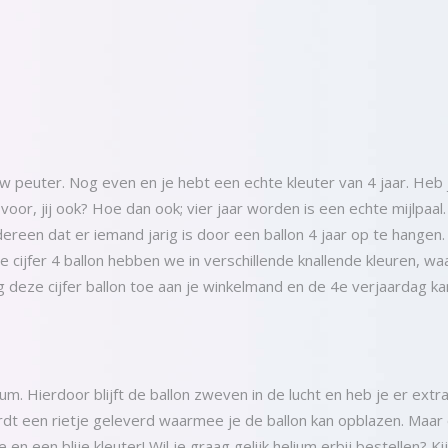
w peuter. Nog even en je hebt een echte kleuter van 4 jaar. Heb
ar voor, jij ook? Hoe dan ook; vier jaar worden is een echte mijlpaa
een dat er iemand jarig is door een ballon 4 jaar op te hangen. 
cijfer 4 ballon hebben we in verschillende knallende kleuren, waar
 deze cijfer ballon toe aan je winkelmand en de 4e verjaardag ka
ium. Hierdoor blijft de ballon zweven in de lucht en heb je er extra 
ordt een rietje geleverd waarmee je de ballon kan opblazen. Maar 
te en een blije kleuter! Wil je graag gelijk helium erbij bestellen? K