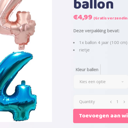
ballon
€
4,99
(Gratis verzending
Deze verpakking bevat:
1x ballon 4 jaar (100 cm)
rietje
Kleur ballen
Kies een optie
Quantity
Toevoegen aan w