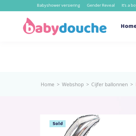
Babyshower versiering
Gender Reveal
It’s a b
Hom
Home
>
Webshop
>
Cijfer ballonnen
>
Sold