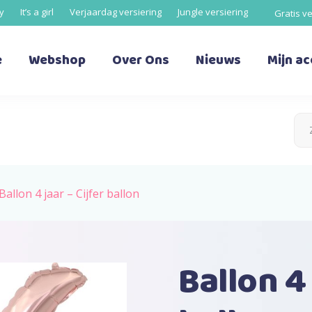
oy
It’s a girl
Verjaardag versiering
Jungle versiering
Gratis v
e
Webshop
Over Ons
Nieuws
Mijn a
Ballon 4 jaar – Cijfer ballon
Ballon 4 