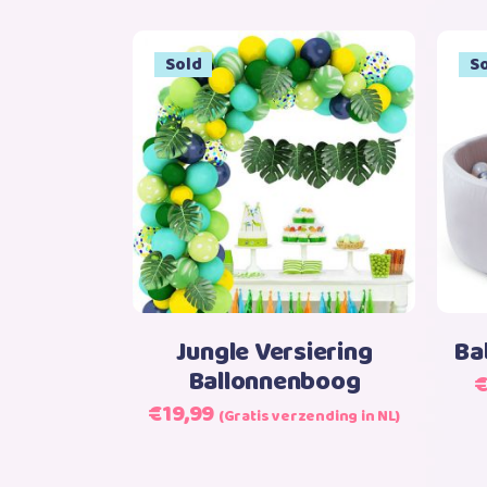
Sale
Sold
S
S
Lees verder
Jungle Versiering
Ba
Ballonnenboog
Oorspronkelijke
Huidige
€
19,99
(Gratis verzending in NL)
prijs
prijs
was:
is: