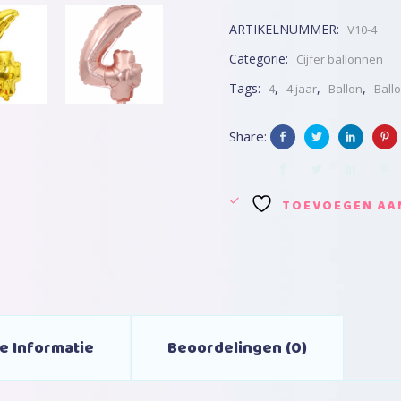
ARTIKELNUMMER:
V10-4
Categorie:
Cijfer ballonnen
Tags:
,
,
,
4
4 jaar
Ballon
Ballo
Share:
TOEVOEGEN AAN
e Informatie
Beoordelingen (0)