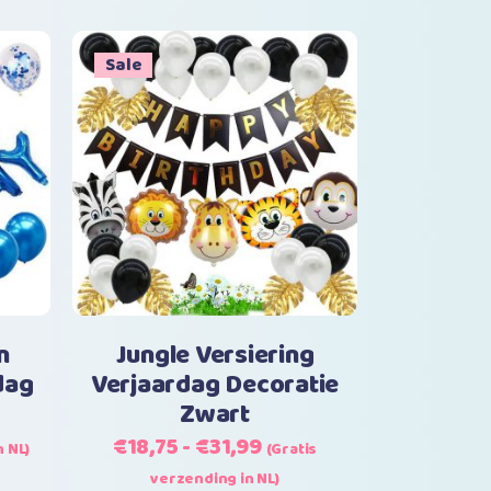
Sale
Dit
Opties selecteren
product
heeft
meerdere
variaties.
Deze
optie
n
Jungle Versiering
kan
dag
Verjaardag Decoratie
gekozen
Zwart
worden
Prijsklasse:
€
18,75
-
€
31,99
op
n NL)
(Gratis
€18,75
de
verzending in NL)