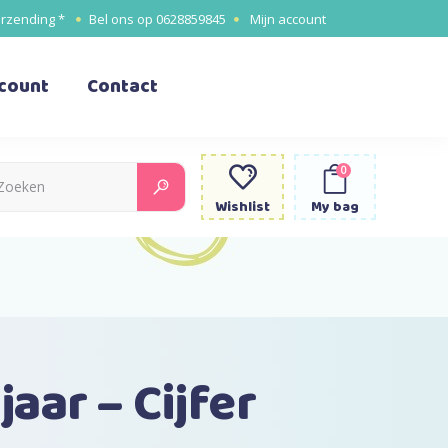
erzending *
Bel ons op
0628859845
Mijn account
ccount
Contact
0
Search
for:
Wishlist
My bag
jaar – Cijfer