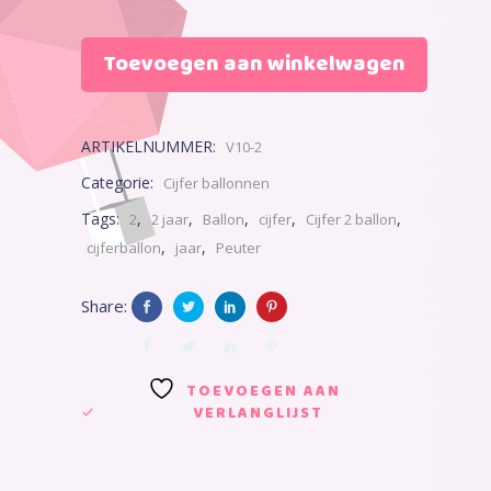
Toevoegen aan winkelwagen
ARTIKELNUMMER:
V10-2
Categorie:
Cijfer ballonnen
Tags:
,
,
,
,
,
2
2 jaar
Ballon
cijfer
Cijfer 2 ballon
,
,
cijferballon
jaar
Peuter
Share:
TOEVOEGEN AAN
VERLANGLIJST