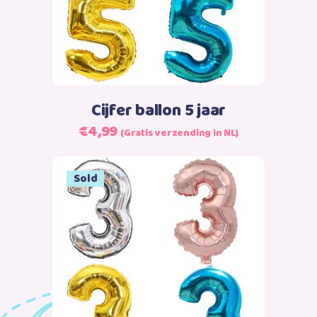
heeft
meerdere
variaties.
Deze
optie
kan
Cijfer ballon 5 jaar
gekozen
€
4,99
(Gratis verzending in NL)
worden
op
de
Sold
productpagina
Dit
Opties selecteren
product
heeft
meerdere