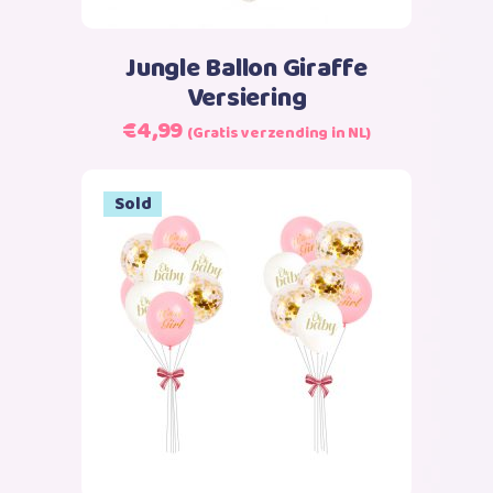
Jungle Ballon Giraffe
Versiering
Oorspronkelijke
Huidige
€
4,99
(Gratis verzending in NL)
prijs
prijs
was:
is:
Sold
€6,99.
€4,99.
Lees verder