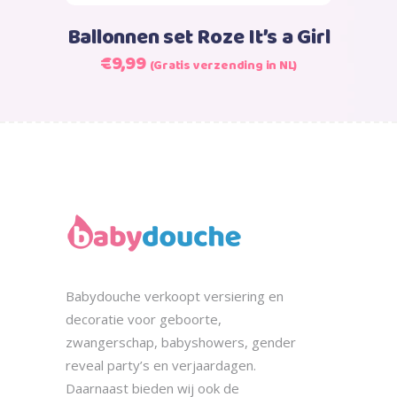
Ballonnen set Roze It’s a Girl
Oorspronkelijke
Huidige
€
9,99
(Gratis verzending in NL)
prijs
prijs
was:
is:
€9,99.
€9,99.
Babydouche
verkoopt
versiering en
decoratie voor geboorte,
zwangerschap, babyshowers, gender
reveal party’s en verjaardagen.
Daarnaast bieden wij ook de