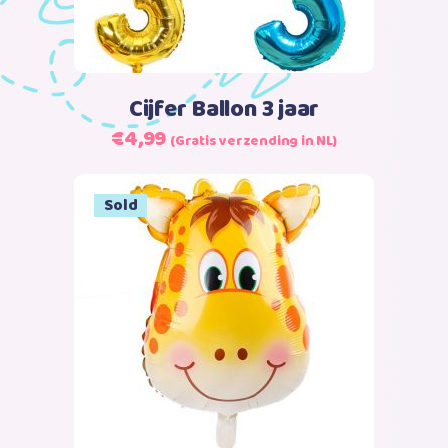
variaties.
Deze
optie
kan
Cijfer Ballon 3 jaar
gekozen
€
4,99
(Gratis verzending in NL)
worden
op
de
Sale
Sold
productpagina
Lees verder