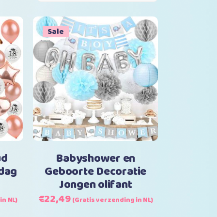
Sale
inkelwagen
Toevoegen aan winkelwagen
ud
Babyshower en
rdag
Geboorte Decoratie
Jongen olifant
Oorspronkelijke
Huidige
€
22,49
in NL)
(Gratis verzending in NL)
prijs
prijs