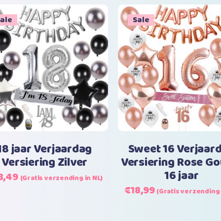
€17,99.
€13,99.
s:
is:
1,99.
€19,50.
ale
Sale
Toevoegen aan winkelwagen
Toevoegen aan w
18 jaar Verjaardag
Sweet 16 Verjaar
Versiering Zilver
Versiering Rose Go
16 jaar
rspronkelijke
Huidige
8,49
(Gratis verzending in NL)
js
prijs
Oorspronkelijke
Huidige
€
18,99
(Gratis verzending 
s:
is:
prijs
prijs
4,99.
€18,49.
was:
is: