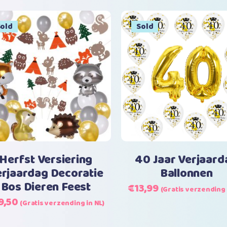
was:
is:
€23,99.
€18,99.
ale
old
Sale
Sold
Lees verder
Lees verder
Herfst Versiering
40 Jaar Verjaard
rjaardag Decoratie
Ballonnen
Bos Dieren Feest
Oorspronkelijke
Huidige
€
13,99
(Gratis verzending 
prijs
prijs
rspronkelijke
Huidige
9,50
(Gratis verzending in NL)
was:
is:
js
prijs