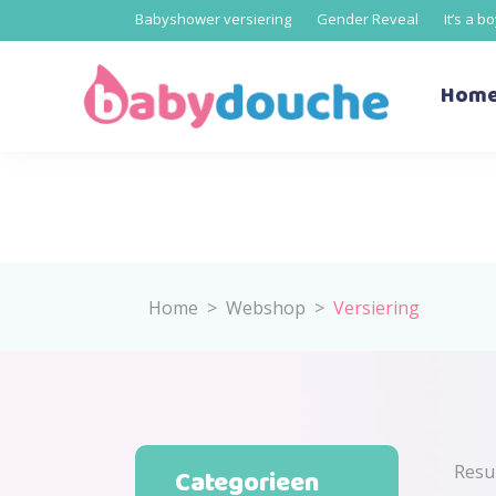
Babyshower versiering
Gender Reveal
It’s a b
Hom
Home
>
Webshop
>
Versiering
Resu
Categorieen