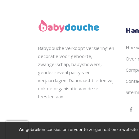
Han
Hoe w
Babydouche
verkoopt
versiering en
decoratie voor geboorte,
Over 
zwangerschap, babyshowers,
Compa
gender reveal party’s en
verjaardagen. Daarnaast bieden wij
Conta
ook de
organisatie
van deze
Sitem
feesten aan.
We gebruiken cookies om ervoor te zorgen dat onze website zo