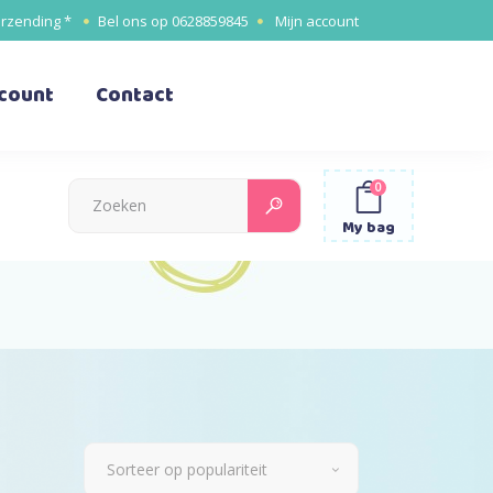
erzending *
Bel ons op
0628859845
Mijn account
ccount
Contact
0
Search
for:
My bag
Sorteer op populariteit