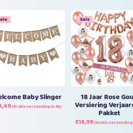
op
ale
Sale
populariteit
Toevoegen aan winkelwagen
Toevoegen aan w
lcome Baby Slinger
18 Jaar Rose Go
Versiering Verjaa
rspronkelijke
Huidige
3,49
(Gratis verzending in NL)
Pakket
js
prijs
s:
is:
Oorspronkelijke
Huidige
€
18,99
(Gratis verzending 
4,99.
€13,49.
prijs
prijs