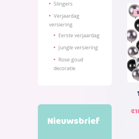
wa
Slingers
€2
S
Verjaardag
versiering
Eerste verjaardag
Jungle versiering
Rose goud
decoratie
Oo
€
1
Nieuwsbrief
pri
wa
€2