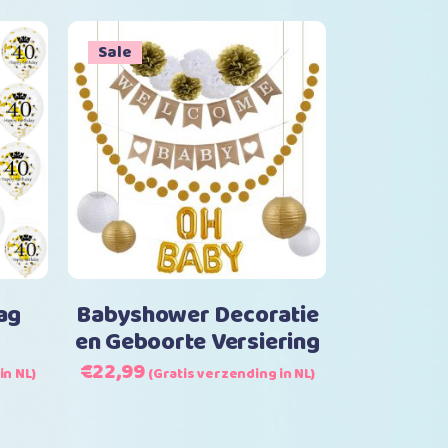
was:
is:
€26,99.
€22,49.
Sale
Toevoegen aan winkelwagen
ag
Babyshower Decoratie
en Geboorte Versiering
Oorspronkelijke
Huidige
€
22,99
in NL)
(Gratis verzending in NL)
prijs
prijs
was:
is: