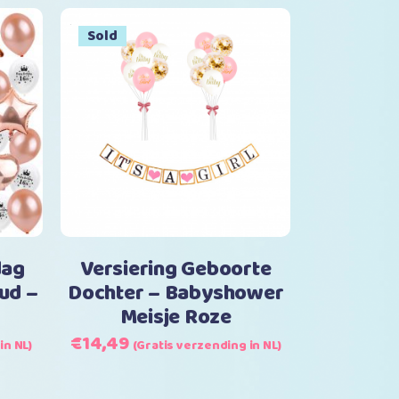
€25,99.
€22,99.
Sale
Sold
inkelwagen
Lees verder
dag
Versiering Geboorte
ud –
Dochter – Babyshower
Meisje Roze
Oorspronkelijke
Huidige
€
14,49
in NL)
(Gratis verzending in NL)
prijs
prijs
was:
is: