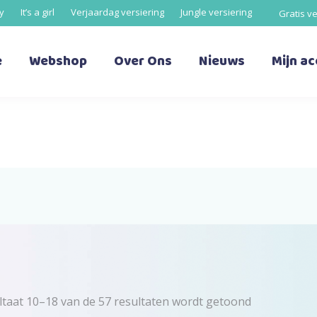
oy
It’s a girl
Verjaardag versiering
Jungle versiering
Gratis v
e
Webshop
Over Ons
Nieuws
Mijn a
Gesorteerd
ltaat 10–18 van de 57 resultaten wordt getoond