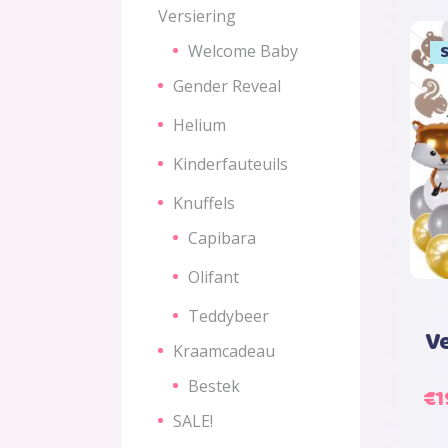
Versiering
Welcome Baby
S
S
Gender Reveal
Helium
Kinderfauteuils
Knuffels
Capibara
Olifant
Teddybeer
Ve
Kraamcadeau
Bestek
Oo
€
1
pri
SALE!