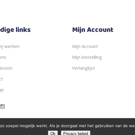
dige links
Mijn Account
ij werken
Mijn Account
ons
Mijn bestelling
ssion
Verlanglijst
ct
ap
 soepel mogelijk werkt. Als je doorgaat met het gebruiken van de webs
Ok
Privacy beleid