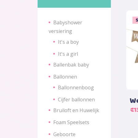
S
Babyshower
versiering
It's a boy
It's a girl
Ballenbak baby
Ballonnen
Ballonnenboog
We
Cijfer ballonnen
Oo
€
1
Bruiloft en Huwelijk
pri
Foam Speelsets
wa
€1
Geboorte