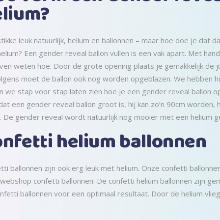
elium?
tikke leuk natuurlijk, helium en ballonnen – maar hoe doe je dat 
elium? Een gender reveal ballon vullen is een vak apart. Met handi
ven weten hoe. Door de grote opening plaats je gemakkelijk de jui
lgens moet de ballon ook nog worden opgeblazen. We hebben hie
n we stap voor stap laten zien hoe je een gender reveal ballon op
at een gender reveal ballon groot is, hij kan zo’n 90cm worden, 
. De gender reveal wordt natuurlijk nog mooier met een helium g
nfetti helium ballonnen
tti ballonnen zijn ook erg leuk met helium. Onze confetti ballonne
webshop confetti ballonnen. De confetti helium ballonnen zijn gema
nfetti ballonnen voor een optimaal resultaat. Door de helium vlie