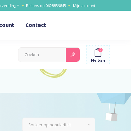
erzending *
Bel ons op
0628859845
Mijn account
ccount
Contact
0
Search
for:
My bag
Sorteer op populariteit