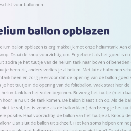
schikt voor ballonnen
lium ballon opblazen
elium ballon opblazen is erg makkelijk met onze heliumtank. Aan 
knop. Draai de knop voorzichtig om. Er gebeurt als het goed is nu
uit zodra je het tuutje van de helium tank naar boven of beneden 
uutje heen zit, anders verlies je al helium. Met latex ballonnen sch
mtank heen en zorg je ervoor dat de opening van de ballon goed str
s je het tuutje in de opening van de folieballon, vaak staat hier de
 heliumtank kan het vullen beginnen. Beweeg het tuutje (met daa
m hoor je nu uit de tank komen. De ballon blaast zich op. Als de ba
n niet te vol, het is zonde als de ballon klapt) dan breng je het t
nele positie. Haal voorzichtig de ballon van het tuutje af. Knoop de 
ballon? Dan sluit de ballon uit zichzelf. Het kan soms helpen om nog
nnen gevuld met helium maar is de tank nog niet leeg? Draai dan de