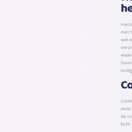
h
Harts
met h
wel e
vervo
waari
Doord
nodig
Co
Confe
onze 
de co
lucht.