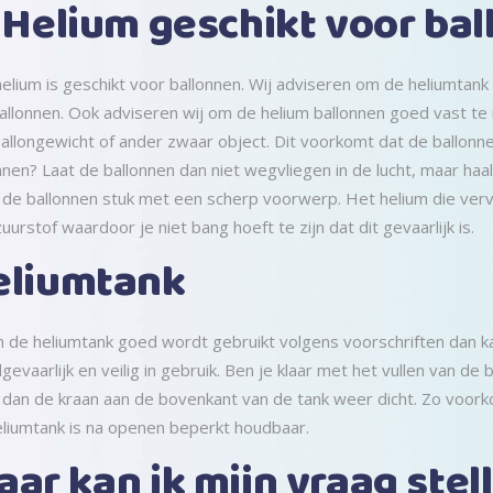
 Helium geschikt voor ba
elium is geschikt voor ballonnen. Wij adviseren om de heliumtank
allonnen. Ook adviseren wij om de helium ballonnen goed vast te
allongewicht of ander zwaar object. Dit voorkomt dat de ballonne
nnen? Laat de ballonnen dan niet wegvliegen in de lucht, maar haa
de ballonnen stuk met een scherp voorwerp. Het helium die vervo
uurstof waardoor je niet bang hoeft te zijn dat dit gevaarlijk is.
eliumtank
n de heliumtank goed wordt gebruikt volgens voorschriften dan kan
gevaarlijk en veilig in gebruik. Ben je klaar met het vullen van de 
 dan de kraan aan de bovenkant van de tank weer dicht. Zo voorko
liumtank is na openen beperkt houdbaar.
ar kan ik mijn vraag stel