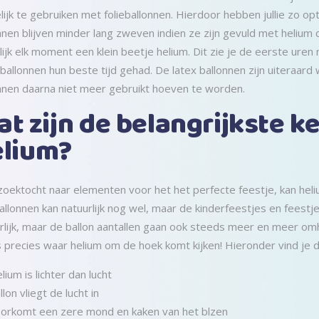
ijk te gebruiken met folieballonnen. Hierdoor hebben jullie zo opt
nnen blijven minder lang zweven indien ze zijn gevuld met helium 
lijk elk moment een klein beetje helium. Dit zie je de eerste uren
 ballonnen hun beste tijd gehad. De latex ballonnen zijn uiteraard 
nnen daarna niet meer gebruikt hoeven te worden.
t zijn de belangrijkste 
elium?
 zoektocht naar elementen voor het het perfecte feestje, kan heli
allonnen kan natuurlijk nog wel, maar de kinderfeestjes en feestj
rlijk, maar de ballon aantallen gaan ook steeds meer en meer omh
s precies waar helium om de hoek komt kijken! Hieronder vind je 
lium is lichter dan lucht
llon vliegt de lucht in
orkomt een zere mond en kaken van het blzen