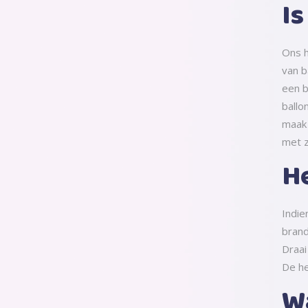
Is
Ons h
van b
een b
ballo
maak 
met z
H
Indie
brand
Draai
De he
Wa