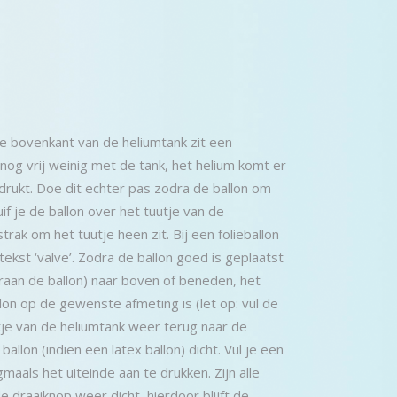
de bovenkant van de heliumtank zit een
 nog vrij weinig met de tank, het helium komt er
drukt. Doe dit echter pas zodra de ballon om
uif je de ballon over het tuutje van de
ak om het tuutje heen zit. Bij een folieballon
 tekst ‘valve’. Zodra de ballon goed is geplaatst
raan de ballon) naar boven of beneden, het
llon op de gewenste afmeting is (let op: vul de
uutje van de heliumtank weer terug naar de
ballon (indien een latex ballon) dicht. Vul je een
maals het uiteinde aan te drukken. Zijn alle
 draaiknop weer dicht, hierdoor blijft de