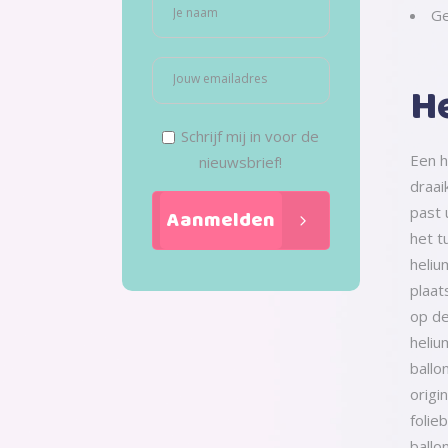
Ge
He
Schrijf mij in voor de
Een h
nieuwsbrief!
draai
past 
het t
heliu
plaat
op de
heliu
ballo
origi
folie
ballo