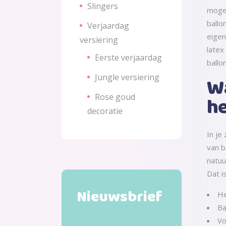
Slingers
mogel
ballo
Verjaardag
eigen
versiering
latex
Eerste verjaardag
ballo
Jungle versiering
Wa
Rose goud
h
decoratie
In je
van b
natuu
Dat i
Nieuwsbrief
He
Ba
Vo