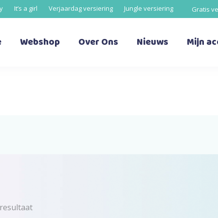
oy
It’s a girl
Verjaardag versiering
Jungle versiering
Gratis v
e
Webshop
Over Ons
Nieuws
Mijn a
resultaat