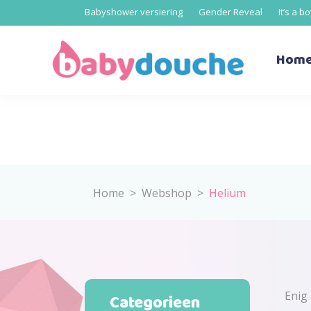
Babyshower versiering
Gender Reveal
It’s a b
Hom
Home
>
Webshop
>
Helium
Enig 
Categorieen