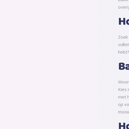
overi
Ho
Zoek 
vulle
hebt?
Ba
Woon 
Kies 
met h
op vo
mooie
Ho