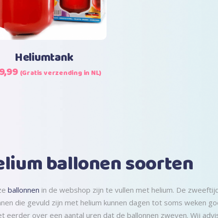
Heliumtank
rspronkelijke
Huidige
9,99
(Gratis verzending in NL)
js
prijs
s:
is:
4,99.
€29,99.
lium ballonen soorten
nze
ballonnen
in de webshop zijn te vullen met helium. De zweeftijd 
nnen die gevuld zijn met helium kunnen dagen tot soms weken goe
t eerder over een aantal uren dat de ballonnen zweven. Wij adv