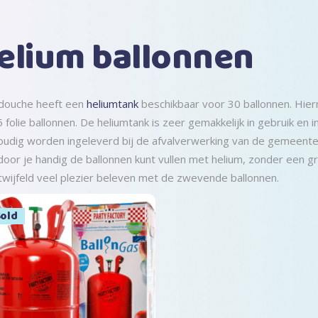
elium ballonnen
douche heeft een
heliumtank
beschikbaar voor 30 ballonnen. Hierm
 folie ballonnen. De heliumtank is zeer gemakkelijk in gebruik en i
udig worden ingeleverd bij de afvalverwerking van de gemeente.
oor je handig de ballonnen kunt vullen met helium, zonder een grote
wijfeld veel plezier beleven met de zwevende ballonnen.
ale
old
Lees verder