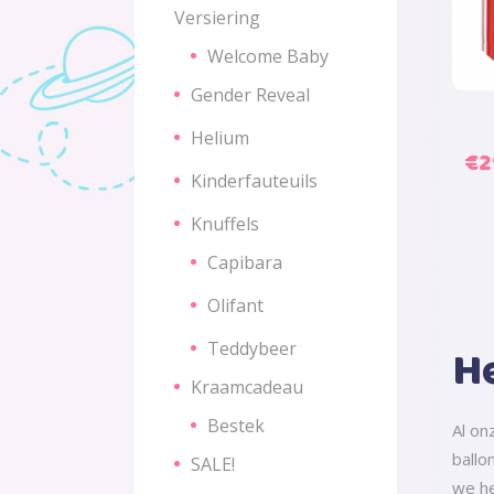
Versiering
Welcome Baby
Gender Reveal
Helium
Oo
€
2
Kinderfauteuils
pri
wa
Knuffels
€3
Capibara
Olifant
Teddybeer
He
Kraamcadeau
Bestek
Al o
ballo
SALE!
we he