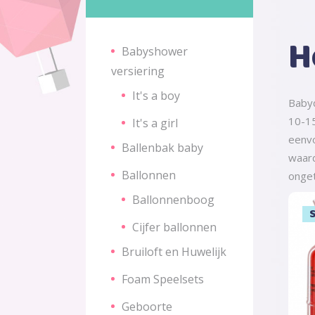
H
Babyshower
versiering
It's a boy
Baby
10-15
It's a girl
eenvo
Ballenbak baby
waard
Ballonnen
onget
Ballonnenboog
S
S
Cijfer ballonnen
Bruiloft en Huwelijk
Foam Speelsets
Geboorte