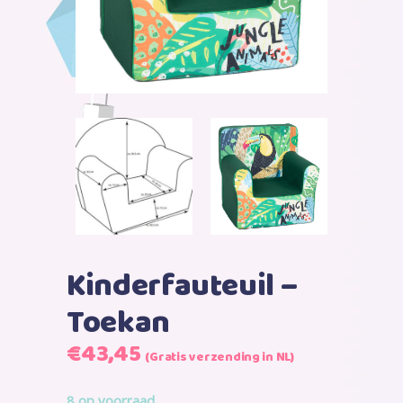
Kinderfauteuil –
Toekan
Oorspronkelijke
Huidige
€
43,45
(Gratis verzending in NL)
prijs
prijs
was:
is:
8 op voorraad