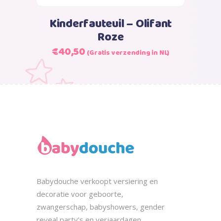
Kinderfauteuil – Olifant
Roze
Oorspronkelijke
Huidige
€
40,50
(Gratis verzending in NL)
prijs
prijs
was:
is:
€40,50.
€40,50.
Babydouche
verkoopt
versiering en
decoratie voor geboorte,
zwangerschap, babyshowers, gender
reveal party’s en verjaardagen.