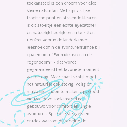
toekanstoel is een droom voor elke
kleine natuurfan! Met zijn vrolijke
tropische print en stralende kleuren
is dit stoeltje een echte eyecatcher –
én natuurlijk heerlijk om in te zitten.
Perfect voor in de kinderkamer,
leeshoek of in de avonturenruimte bij
opa en oma. “Even uitrusten in de
regenboom!” – dat wordt
gegarandeerd het favoriete moment
van de dag. Maar naast vrolijk moet
het natuurlijk ook stevig, veilig én
makkelijk schoon te maken zijn. Goed
nieuws: deze toekanstoel is
gebouwd voor comfort én jungle-
avonturen. Spreid je vleugels en
ontdek waarom dit stoeltje de