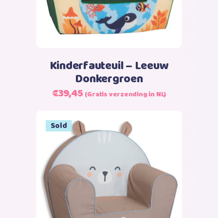
Kinderfauteuil – Leeuw
Donkergroen
Oorspronkelijke
Huidige
€
39,45
(Gratis verzending in NL)
prijs
prijs
was:
is:
Sold
€39,45.
€39,45.
Lees verder