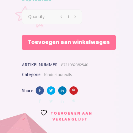
€43,45.
€43,45.
Quantity
Toevoegen aan winkelwagen
ARTIKELNUMMER:
8721082382540
Categorie:
Kinderfauteuils
Share:
TOEVOEGEN AAN
VERLANGLIJST