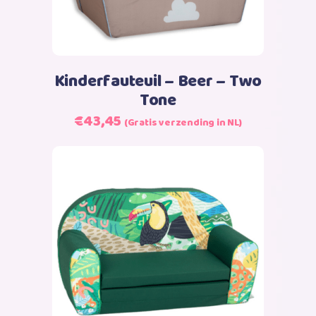
Kinderfauteuil – Beer – Two
Tone
Oorspronkelijke
Huidige
€
43,45
(Gratis verzending in NL)
prijs
prijs
was:
is:
€43,45.
€43,45.
Toevoegen aan winkelwagen