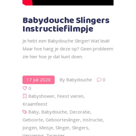
Babydouche Slingers
Instructiefilmpje
Je hebt een Babydouche Slinger! Wat leuk!
Maar hoe hang je deze op? Geen probleem
zie hier hoe je dat kunt doen.
17 juli 2020
By
Babydouche
0
0
Babyshower
,
Feest vieren
,
Kraamfeest
Baby
,
Babydouche
,
Decoratie
,
Geboorte
,
Geboorteslinger
,
Instructie
,
Jongen
,
Meisje
,
Slinger
,
Slingers
,
Versiering
,
Zwanger