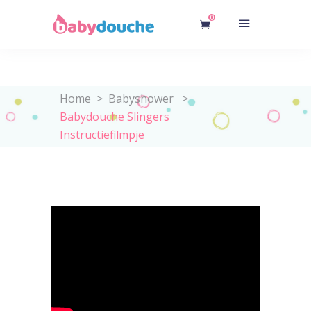
0
Home
>
Babyshower
>
Babydouche Slingers
Instructiefilmpje