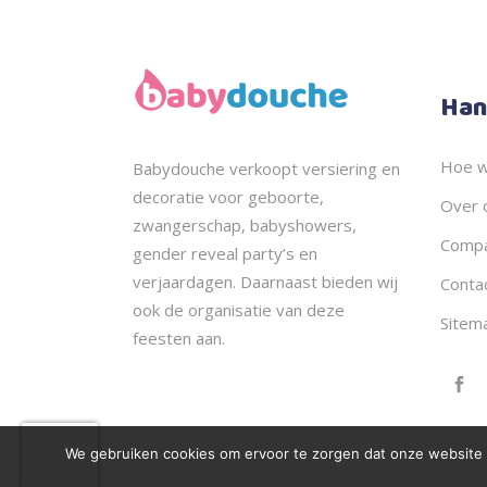
Han
Hoe w
Babydouche
verkoopt
versiering en
decoratie voor geboorte,
Over 
zwangerschap, babyshowers,
Compa
gender reveal party’s en
verjaardagen. Daarnaast bieden wij
Conta
ook de
organisatie
van deze
Sitem
feesten aan.
We gebruiken cookies om ervoor te zorgen dat onze website zo