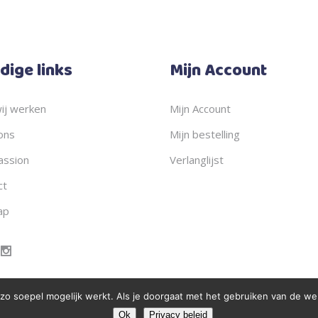
dige links
Mijn Account
ij werken
Mijn Account
ons
Mijn bestelling
ssion
Verlanglijst
ct
ap
 soepel mogelijk werkt. Als je doorgaat met het gebruiken van de webs
Ok
Privacy beleid