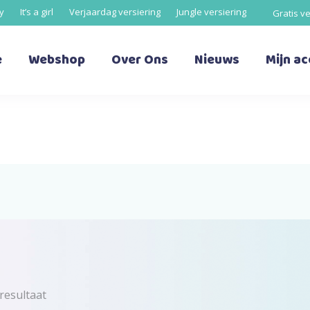
oy
It’s a girl
Verjaardag versiering
Jungle versiering
Gratis v
e
Webshop
Over Ons
Nieuws
Mijn a
resultaat