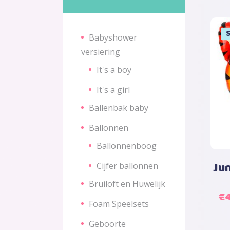
S
S
Babyshower
versiering
It's a boy
It's a girl
Ballenbak baby
Ballonnen
Ballonnenboog
Jun
Cijfer ballonnen
Bruiloft en Huwelijk
Oo
€
Foam Speelsets
pr
wa
Geboorte