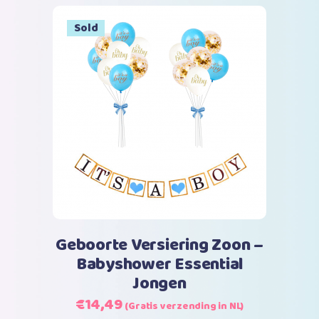
Sale
Sold
Lees verder
Geboorte Versiering Zoon –
Babyshower Essential
Jongen
Oorspronkelijke
Huidige
€
14,49
(Gratis verzending in NL)