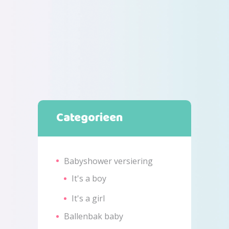
€108,99
productpagina
Categorieen
Babyshower versiering
It's a boy
It's a girl
Ballenbak baby