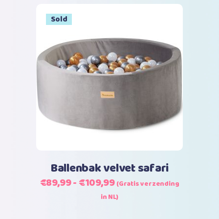
Sale
Sold
Dit
Opties selecteren
product
heeft
meerdere
variaties.
Deze
optie
kan
Ballenbak velvet safari
gekozen
Prijsklasse:
€
89,99
-
€
109,99
(Gratis verzending
worden
€89,99
in NL)
op
tot
de