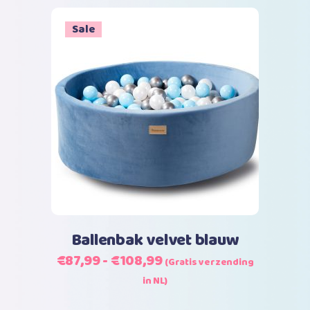
€109,99
productpagina
Sale
Dit
Opties selecteren
product
heeft
meerdere
variaties.
Deze
optie
kan
Ballenbak velvet blauw
gekozen
Prijsklasse:
€
87,99
-
€
108,99
(Gratis verzending
worden
€87,99
in NL)
op
tot
de