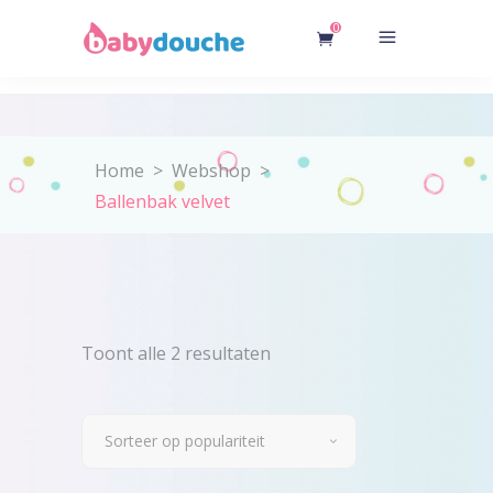
0
Home
>
Webshop
>
Ballenbak velvet
Gesorteerd
Toont alle 2 resultaten
op
Sorteer op populariteit
populariteit