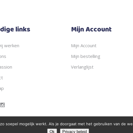
dige links
Mijn Account
ij werken
Mijn Account
ons
Mijn bestelling
ssion
Verlanglijst
ct
ap
 soepel mogelijk werkt. Als je doorgaat met het gebruiken van de webs
Ok
Privacy beleid