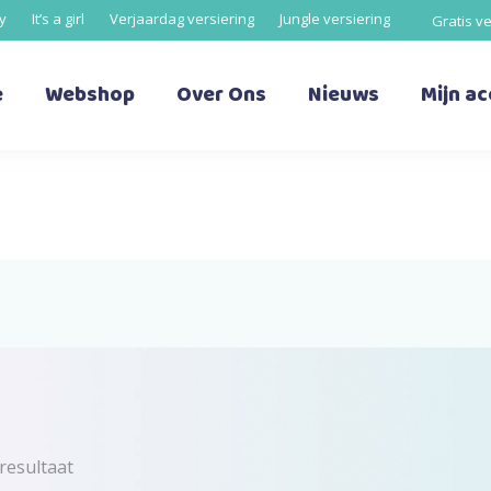
oy
It’s a girl
Verjaardag versiering
Jungle versiering
Gratis v
e
Webshop
Over Ons
Nieuws
Mijn a
resultaat