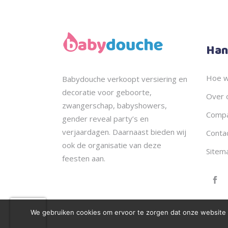
Han
Hoe w
Babydouche
verkoopt
versiering en
decoratie voor geboorte,
Over 
zwangerschap, babyshowers,
Compa
gender reveal party’s en
verjaardagen. Daarnaast bieden wij
Conta
ook de
organisatie
van deze
Sitem
feesten aan.
We gebruiken cookies om ervoor te zorgen dat onze website zo