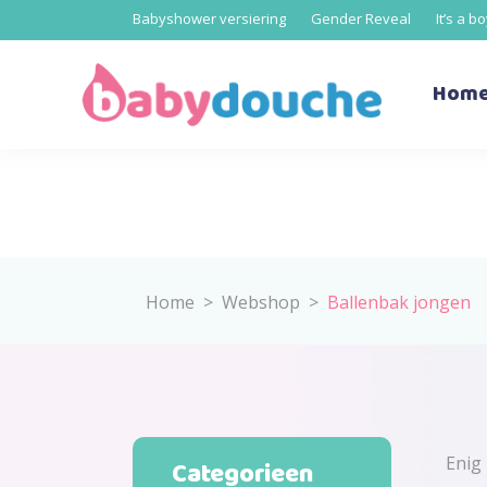
Babyshower versiering
Gender Reveal
It’s a b
Hom
Home
>
Webshop
>
Ballenbak jongen
Enig 
Categorieen