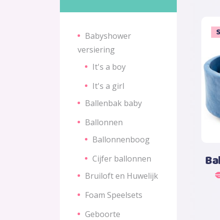
S
Babyshower
versiering
It's a boy
It's a girl
Ballenbak baby
Ballonnen
Ballonnenboog
Ba
Cijfer ballonnen
Bruiloft en Huwelijk
Foam Speelsets
Geboorte