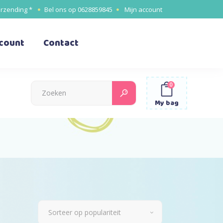
erzending *
Bel ons op
0628859845
Mijn account
ccount
Contact
0
Search
for:
My bag
Sorteer op populariteit