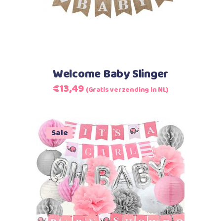
Welcome Baby Slinger
Oorspronkelijke
Huidige
€
13,49
(Gratis verzending in NL)
prijs
prijs
was:
is:
€14,99.
€13,49.
Sale
Toevoegen aan winkelwagen