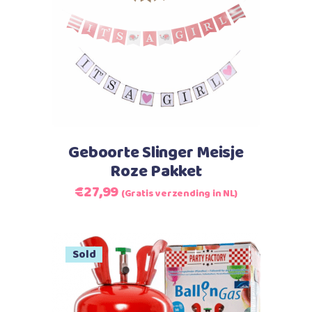
Lees verder
Geboorte Slinger Meisje
Roze Pakket
Oorspronkelijke
Huidige
€
27,99
(Gratis verzending in NL)
prijs
prijs
was:
is:
€27,99.
€27,99.
Sale
Sold