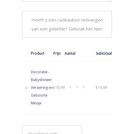
Heeft u een cadeaubon ontvangen
van een geliefde?
Gebruik het hier!
Artikel
Thumbnail
Product
Prijs
Aantal
Subtotaal
verwijderen
afbeelding
Decoratie -
Babyshower
Versiering en
€
18,99
€
18,99
Geboorte
Meisje