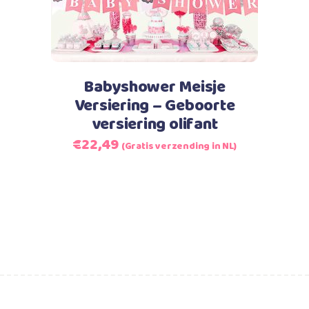
Babyshower Meisje
Versiering – Geboorte
versiering olifant
Oorspronkelijke
Huidige
€
22,49
(Gratis verzending in NL)
prijs
prijs
was:
is:
€26,99.
€22,49.