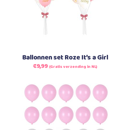
Lees verder
Ballonnen set Roze It’s a Girl
Oorspronkelijke
Huidige
€
9,99
(Gratis verzending in NL)
prijs
prijs
was:
is:
€9,99.
€9,99.
Toevoegen aan winkelwagen