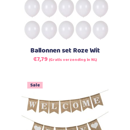
Ballonnen set Roze Wit
Oorspronkelijke
Huidige
€
7,79
(Gratis verzending in NL)
prijs
prijs
was:
is:
€7,79.
€7,79.
Sale
Toevoegen aan winkelwagen