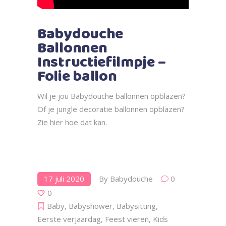
Babydouche
Ballonnen
Instructiefilmpje –
Folie ballon
Wil je jou Babydouche ballonnen opblazen?
Of je jungle decoratie ballonnen opblazen?
Zie hier hoe dat kan.
17 juli 2020
By
Babydouche
0
0
Baby
,
Babyshower
,
Babysitting
,
Eerste verjaardag
,
Feest vieren
,
Kids