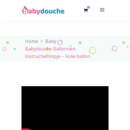
0
Home
>
Baby
>
Babydouche Ballonnen
Instructiefilmpje – Folie ballon